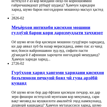
истеҳсол ё аз кор мондани онҳо бо корношоямии
ғайричашмдошт рӯбарӯ шудаед? Ҳамчун харидори
харид, шумо барои нигоҳдории мошинҳо масъул ҳастед
...
28
26-02
Меъёрҳои интихоби қисмҳои мошини
гулдӯзӣ барои кори дарозмуддати таҷҳизот
Оё шумо ягон бор қисмҳои мошини гулдӯзиро харидаед,
ки дар аввал хуб ба назар мерасиданд, аммо пас аз чанд
моҳ боиси вайроншавии зуд-зуд, сифати пасти
дӯзандагӣ ё афзоиши хароҷоти нигоҳдорӣ мешуданд?
Ҳамчун хариди харид...
27
26-02
Гурӯҳҳои харид ҳангоми харидани қисмҳои
боэътимоди печкунӣ бояд чӣ гуна арзёбӣ
кунанд
Оё шумо ягон бор дар ёфтани қисмҳои печдор, ки дар
зери фишори истеҳсолӣ мунтазам кор мекунанд, сари
вақт меоянд ва мушкилоти амалиётӣ эҷод намекунанд,
душворӣ кашидаед? Ҳамчун мутахассиси харид, шумо