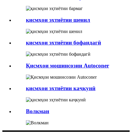
қисмҳои эҳтиётии шенил
қисмҳои эҳтиётии бофандагӣ
Қисмҳои мошинсозии Autoconer
қисмҳои эҳтиётии каҷкунӣ
Волкман