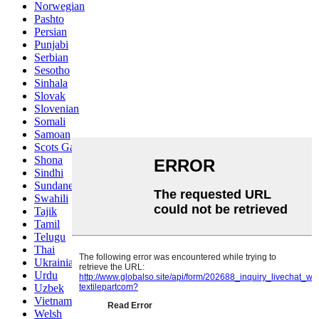
Norwegian
Pashto
Persian
Punjabi
Serbian
Sesotho
Sinhala
Slovak
Slovenian
Somali
Samoan
Scots Gaelic
Shona
Sindhi
Sundanese
Swahili
Tajik
Tamil
Telugu
Thai
Ukrainian
Urdu
Uzbek
Vietnamese
Welsh