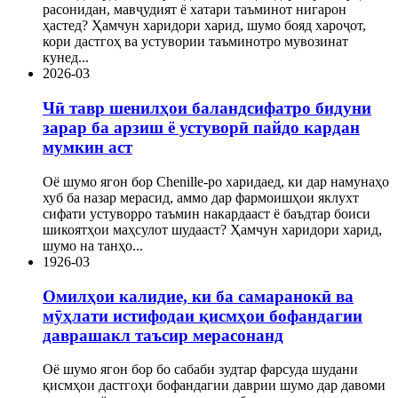
расонидан, мавҷудият ё хатари таъминот нигарон
ҳастед? Ҳамчун харидори харид, шумо бояд хароҷот,
кори дастгоҳ ва устувории таъминотро мувозинат
кунед...
20
26-03
Чӣ тавр шенилҳои баландсифатро бидуни
зарар ба арзиш ё устуворӣ пайдо кардан
мумкин аст
Оё шумо ягон бор Chenille-ро харидаед, ки дар намунаҳо
хуб ба назар мерасид, аммо дар фармоишҳои яклухт
сифати устуворро таъмин накардааст ё баъдтар боиси
шикоятҳои маҳсулот шудааст? Ҳамчун харидори харид,
шумо на танҳо...
19
26-03
Омилҳои калидие, ки ба самаранокӣ ва
мӯҳлати истифодаи қисмҳои бофандагии
даврашакл таъсир мерасонанд
Оё шумо ягон бор бо сабаби зудтар фарсуда шудани
қисмҳои дастгоҳи бофандагии даврии шумо дар давоми