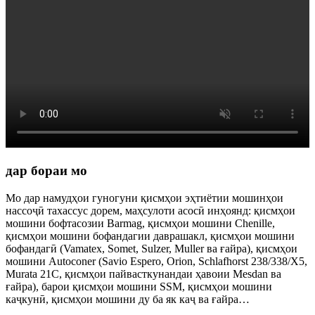
дар бораи мо
Мо дар намудҳои гуногуни қисмҳои эҳтиётии мошинҳои
нассоҷӣ тахассус дорем, маҳсулоти асосӣ инҳоянд: қисмҳои
мошини бофтасозии Barmag, қисмҳои мошини Chenille,
қисмҳои мошини бофандагии даврашакл, қисмҳои мошини
бофандагӣ (Vamatex, Somet, Sulzer, Muller ва ғайра), қисмҳои
мошини Autoconer (Savio Espero, Orion, Schlafhorst 238/338/X5,
Murata 21C, қисмҳои пайвасткунандаи ҳавоии Mesdan ва
ғайра), барои қисмҳои мошини SSM, қисмҳои мошини
каҷкунӣ, қисмҳои мошини ду ба як каҷ ва ғайра…