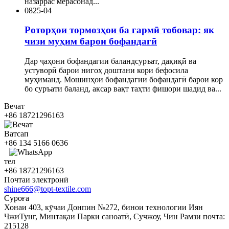
назаррас мерасонад...
08
25-04
Роторҳои тормозҳои ба гармӣ тобовар: як
чизи муҳим барои бофандагӣ
Дар ҷаҳони бофандагии баландсуръат, дақиқӣ ва
устуворӣ барои нигоҳ доштани кори бефосила
муҳиманд. Мошинҳои бофандагии бофандагӣ барои кор
бо суръати баланд, аксар вақт таҳти фишори шадид ва...
Вечат
+86 18721296163
Ватсап
+86 134 5166 0636
тел
+86 18721296163
Почтаи электронӣ
shine666@topt-textile.com
Суроға
Хонаи 403, кӯчаи Донпин №272, бинои технологии Иян
ЧжиТунг, Минтақаи Парки саноатӣ, Сучжоу, Чин Рамзи почта:
215128