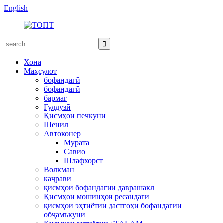
English
Хона
Маҳсулот
бофандагӣ
бофандагӣ
бармаг
Гулдӯзӣ
Қисмҳои печкунӣ
Шенил
Автоконер
Мурата
Савио
Шлафхорст
Волкман
каҷравӣ
қисмҳои бофандагии даврашакл
Қисмҳои мошинҳои ресандагӣ
қисмҳои эҳтиётии дастгоҳи бофандагии
обҷамъкунӣ