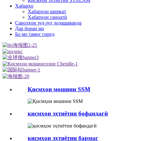
Қисмҳои эҳтиётии STALAM
Хабарҳо
Хабарҳои ширкат
Хабарҳои саноатӣ
Саволҳои зуд-зуд додашаванда
Дар бораи мо
Бо мо тамос гиред
Қисмҳои мошини SSM
қисмҳои эҳтиётии бофандагӣ
қисмҳои эҳтиётии бармаг