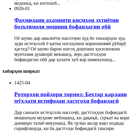
медонед, ки интихоб...
09
26-01
Фаҳмидани аҳамияти қисмҳои эҳтиётии
боэътимоди мошини бофандагии обӣ
Оё шумо дар амалиёти нассоҷии худ бо таъхирҳои зуд-
зуди истеҳсолӣ ё қатъи ногаҳонии корношоямӣ рӯбарӯ
ҳастед? Оё шумо барои нигоҳ доштани ҳосилнокии
мунтазам душворӣ мекашед, зеро дастгоҳҳои
бофандагии обӣ дар ҳолати хуб кор намекунанд...
хабарҳои ширкат
14
25-04
Роторҳои пойдори тормоз: Беҳтар кардани
мӯҳлати истифодаи дастгоҳи бофандагӣ
Дар саноати истеҳсоли нассоҷӣ, дастгоҳҳои бофандагӣ
мошинҳои муҳиме мебошанд, ки дақиқӣ, суръат ва кори
доимиро талаб мекунанд. Як ҷузъи аксар вақт нодида
гирифташуда, ки ба дастгоҳи бофандагӣ таъсири