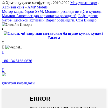
© Ҳамаи ҳуқуқҳо маҳфузанд - 2010-2022
Маҳсулоти гарм
-
Харитаи сайт
-
AMP Mobile
Мотор-қадам барои SSM
,
Мошини ресандагии нӯги кушода
,
Маънои Autoconer дар корхонаҳои ресандагӣ
,
Бофандагии
матоъ
,
Қисмҳои эҳтиётии Rapier бофандагӣ
,
Ссм Виндер
,
Вилям
x


+86 134 5166 0636

қисмҳои бофандагӣ