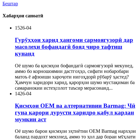
Бештар
Хабарҳои саноатӣ
15
26-04
Гурӯҳҳои харид ҳангоми сармоягузорӣ дар
масолеҳи бофандагӣ бояд чиро тафтиш
кунанд
Оё шумо ба қисмҳои бофандагӣ сармоягузорӣ мекунед,
аммо бо корношоямии дастгоҳҳо, сифати нобаробари
матоъ ё афзоиши хароҷоти нигоҳдорӣ рӯбарӯ ҳастед?
Ҳамчун харидори харид, қарорҳои шумо мустақиман ба
самаранокии истеҳсолот таъсир мерасонанд...
14
26-04
Қисмҳои OEM ва алтернативии Barmag: Чӣ
гуна қарори дурусти харидро қабул кардан
мумкин аст
Оё шумо барои қисмҳои эҳтиётии OEM Barmag нархҳои
баланд пардохт мекунед, аммо то ҳол дар бораи мӯҳлати